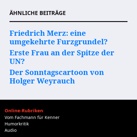
ÄHNLICHE BEITRÄGE
Friedrich Merz: eine
umgekehrte Furzgrundel?
Erste Frau an der Spitze der
UN?
Der Sonntagscartoon von
Holger Weyrauch
Online-Rubriken
Vom Fachmann für Kenner
Humorkritik
Audio