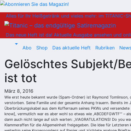
Zum
Alles für Ihr Heißgetränk und vieles mehr: im TITANIC-S
Inhalt
springen
Das neue Heft ist da!
Aktuelle Ausgabe ansehen und onli
Abo
Shop
Das aktuelle Heft
Rubriken
News
Gelöschtes Subjekt/Be
ist tot
März 8, 2016
Wie erst heute bekannt wurde (Spam-Ordner) ist Raymond Tomlinson, der
verstorben. Seine Familie und der gesamte Anhang trauern. Bereits im 
Überbrückungskabel aus dem Kofferraum seines PKWs und versendete so 
know], vermutlich war es aber wohl so etwas wie ‚ABCDEFGWTF'“ – al
dann auch nicht lange auf sich warten: „VIAGRATULATIONS! Do you wan
Klammeraffen für die Allgemeinheit freigegeben. Die Idee für Letztere
weiterhin seine Korrespondenz auf Papier und züchtete analoge Brieftau