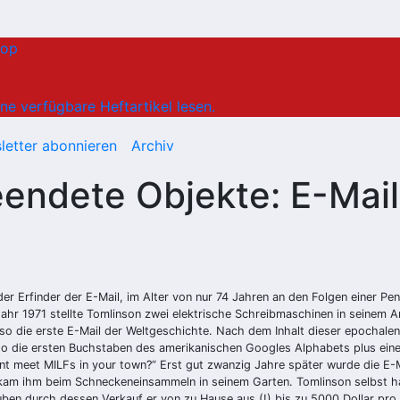
hop
ne verfügbare Heftartikel lesen.
letter abonnieren
Archiv
endete Objekte: E-Mail
 Erfinder der E-Mail, im Alter von nur 74 Jahren an den Folgen einer
Pen
Jahr 1971 stellte Tomlinson zwei elektrische Schreibmaschinen in seinem 
die erste E-Mail der Weltgeschichte. Nach dem Inhalt dieser epochalen N
so die ersten Buchstaben des amerikanischen
Googles
Alphabets plus eine
t meet MILFs in your town?“ Erst gut zwanzig Jahre später wurde die E-
n kam ihm beim Schneckeneinsammeln in seinem Garten. Tomlinson selbst ha
ben durch dessen Verkauf er von zu Hause aus (!) bis zu 5000 Dollar pro T