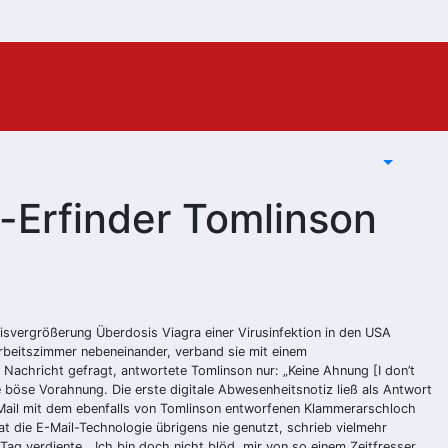
-Erfinder Tomlinson
isvergrößerung
Überdosis Viagra
einer Virusinfektion in den USA
Arbeitszimmer nebeneinander, verband sie mit einem
achricht gefragt, antwortete Tomlinson nur: „Keine Ahnung [I don’t
 böse Vorahnung. Die erste digitale Abwesenheitsnotiz ließ als Antwort
Mail mit dem ebenfalls von Tomlinson entworfenen
Klammerarschloch
t die E-Mail-Technologie übrigens nie genutzt, schrieb vielmehr
ag verdiente. „Ich bin doch nicht blöd, mir von so einem Zeitfresser