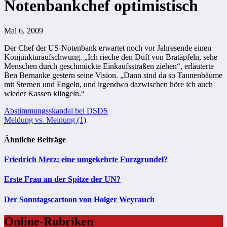
Notenbankchef optimistisch
Mai 6, 2009
Der Chef der US-Notenbank erwartet noch vor Jahresende einen
Konjunkturaufschwung. „Ich rieche den Duft von Bratäpfeln, sehe
Menschen durch geschmückte Einkaufsstraßen ziehen“, erläuterte
Ben Bernanke gestern seine Vision. „Dann sind da so Tannenbäume
mit Sternen und Engeln, und irgendwo dazwischen höre ich auch
wieder Kassen klingeln.“
Beitragsnavigation
Abstimmungsskandal bei DSDS
Meldung vs. Meinung (1)
Ähnliche Beiträge
Friedrich Merz: eine umgekehrte Furzgrundel?
Erste Frau an der Spitze der UN?
Der Sonntagscartoon von Holger Weyrauch
Online-Rubriken