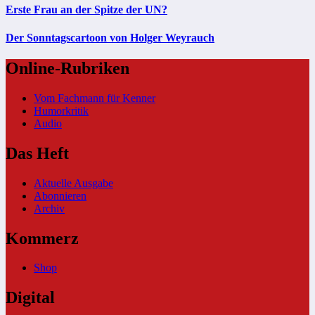
Erste Frau an der Spitze der UN?
Der Sonntagscartoon von Holger Weyrauch
Online-Rubriken
Vom Fachmann für Kenner
Humorkritik
Audio
Das Heft
Aktuelle Ausgabe
Abonnieren
Archiv
Kommerz
Shop
Digital