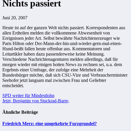
Nichts passiert
Juni 20, 2007
Heute ist auf der ganzen Welt nichts passiert. Korrespondenten aus
allen Erdteilen melden die vollkommene Abwesenheit von
Ereignissen jeder Art. Selbst bewährte Nachrichtenerzeuger wie
Paris Hilton oder Der-Mann-der-hin-und-wieder-gern-mal-einen-
Hund-beißt fallen heute offenbar aus. Kommentatoren und
Leitartikler haben dazu passenderweise keine Meinung.
Verschiedene Nachrichtenagenturen melden allerdings, daß für
morgen wieder mit einigen hotten News zu rechnen sei, u.a. dem
Ergebnis einer Umfrage, der zufolge eine Mehrheit der
Bundesbürger möchte, daß sich CSU-Vize und Verbraucherminister
Seehofer jetzt langsam mal zwischen Frau und Geliebter
entscheidet.
Beitragsnavigation
SPD weiter für Mindestlohn
Jetzt, Benjamin von Stuckrad-Barre,
Ähnliche Beiträge
Friedrich Merz: eine umgekehrte Furzgrundel?