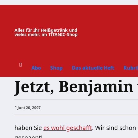
Zum
Inhalt
springen
Alles für Ihr Heißgetränk und
vieles mehr: im TITANIC-Shop
Abo
Shop
Das aktuelle Heft
Rubri
Jetzt, Benjamin
Juni 20, 2007
haben Sie
es wohl geschafft
. Wir sind schon
gespannt!