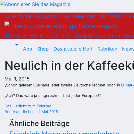
Zum
Alles für Ihr Heißgetränk und vieles mehr: im TITANIC-S
Inhalt
springen
Das neue Heft ist da!
Aktuelle Ausgabe ansehen und onli
Abo
Shop
Das aktuelle Heft
Rubriken
News
Neulich in der Kaffee
Mai 1, 2015
„Schon gelesen? Beinahe jeder zweite Deutsche rechnet noch in
D-Mar
„Ach? Das wäre ja umgerechnet fast jeder Europäer!“
Beitragsnavigation
Das Gedicht zum Feiertag
Briefe an die Leser | Mai 2015
Ähnliche Beiträge