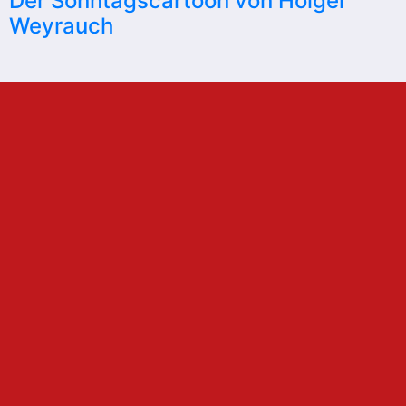
Der Sonntagscartoon von Holger
Weyrauch