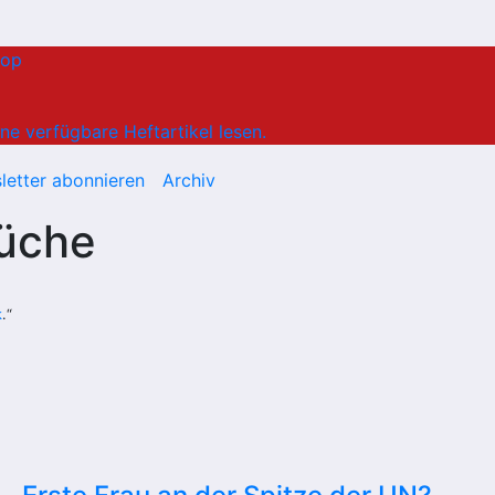
hop
ne verfügbare Heftartikel lesen.
letter abonnieren
Archiv
küche
k
.“