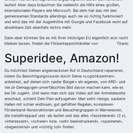
laufen! Aber dazu bräuchten Sie vielleicht die Hilfe eines großen,
internationalen Players wie Microsoft. Bei dem hat das mit den
gemeinsamen Standards allerdings auch nie so richtig funktioniert
und wird das mit der Augenhöhe mit Google und Facebook wohl auf
absehbare Zeit ebenfalls nichts mehr.
Dann aber könnten Sie es mit Ihrer mickrigen EU eigentlich erst recht
bleiben lassen, finden die Flickenteppichhändler von
Titanic
Superidee, Amazon!
Du möchtest Deinen angeknacksten Ruf in Deutschland reparieren,
indem Du Besichtigungstouren durch Deine »Logistikzentren«
anbietest, auf denen sich »jeder Bürger« ein eigenes, von ARD- und
Ver.di-Demagogen unverfälschtes Bild davon machen kann, wie es
bei Dir zugeht. Und wenn man sich das Video auf der Anmeldeseite
anschaut, scheint Dein Plan aufzugehen: Man sieht riesige, saubere
Hallen mit schier endlosen, gut gefüllten Regalen, komplexen
Förderband-Konstruktionen und Besuchergruppen in Warnwesten,
die metalltreppauf und -ab laufen und das alles »faszinierend« (2 x),
»interessant«, »schwer« bzw. »sehr beeindruckend«, »spannend«,
»begeisternd« und »richtig toll« finden.