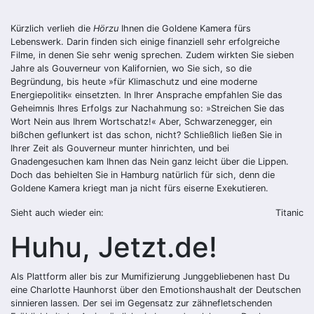
Kürzlich verlieh die
Hörzu
Ihnen die Goldene Kamera fürs
Lebenswerk. Darin finden sich einige finanziell sehr erfolgreiche
Filme, in denen Sie sehr wenig sprechen. Zudem wirkten Sie sieben
Jahre als Gouverneur von Kalifornien, wo Sie sich, so die
Begründung, bis heute »für Klimaschutz und eine moderne
Energiepolitik« einsetzten. In Ihrer Ansprache empfahlen Sie das
Geheimnis Ihres Erfolgs zur Nachahmung so: »Streichen Sie das
Wort Nein aus Ihrem Wortschatz!« Aber, Schwarzenegger, ein
bißchen geflunkert ist das schon, nicht? Schließlich ließen Sie in
Ihrer Zeit als Gouverneur munter hinrichten, und bei
Gnadengesuchen kam Ihnen das Nein ganz leicht über die Lippen.
Doch das behielten Sie in Hamburg natürlich für sich, denn die
Goldene Kamera kriegt man ja nicht fürs eiserne Exekutieren.
Sieht auch wieder ein:
Titanic
Huhu, Jetzt.de!
Als Plattform aller bis zur Mumifizierung Junggebliebenen hast Du
eine Charlotte Haunhorst über den Emotionshaushalt der Deutschen
sinnieren lassen. Der sei im Gegensatz zur zähnefletschenden