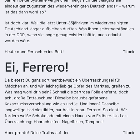
Jahren beide Systeme vergleichen, neigt sich die Waagschale
eindeutiger zugunsten des wiedervereinigten Deutschlands« – warum
ist das dann wohl so?
Ist doch klar: Weil die jetzt Unter-35jährigen im wiedervereinigten
Deutschland länger aufbleiben durften. Was ihnen selbstverständlich
in der DDR, wenn sie lange genug existiert hätte, auch erlaubt
worden wäre.
Heute ohne Fernsehen ins Bett!
Titanic
Ei, Ferrero!
Da bietest Du ganz sortimentbewußt ein Überraschungsei für
Mädchen an, und wir, leichtgläubige Opfer des Marktes, greifen zu.
Was mag wohl drin sein? Schnell die zartrosa Folie entfernt, doch
ach, große Enttäuschung! Dieselbe braunbeigefarbene
Kakaozuckerverschalung wie eh und je. Und innen? Dasselbe
langweilige Hartplastiktier, nur halt in rosa. Ferrero! So nicht! Wir
fordern weiße Schokolade mit einem Hauch von Erdbeer. Und als
Überraschung: Haarschleifen, Nagelfeilen, Tampons!
Aber pronto! Deine Trullas auf der
Titanic