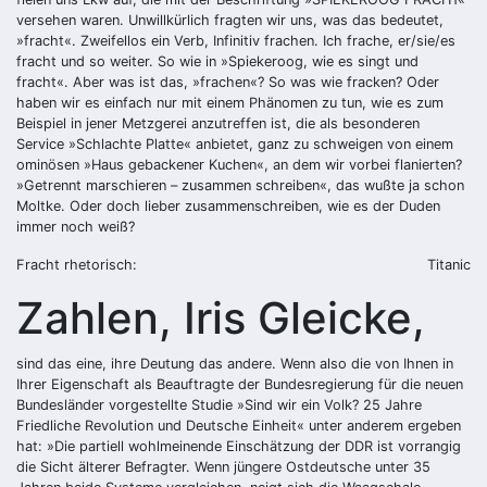
versehen waren. Unwillkürlich fragten wir uns, was das bedeutet,
»fracht«. Zweifellos ein Verb, Infinitiv frachen. Ich frache, er/sie/es
fracht und so weiter. So wie in »Spiekeroog, wie es singt und
fracht«. Aber was ist das, »frachen«? So was wie fracken? Oder
haben wir es einfach nur mit einem Phänomen zu tun, wie es zum
Beispiel in jener Metzgerei anzutreffen ist, die als besonderen
Service »Schlachte Platte« anbietet, ganz zu schweigen von einem
ominösen »Haus gebackener Kuchen«, an dem wir vorbei flanierten?
»Getrennt marschieren – zusammen schreiben«, das wußte ja schon
Moltke. Oder doch lieber zusammenschreiben, wie es der Duden
immer noch weiß?
Fracht rhetorisch:
Titanic
Zahlen, Iris Gleicke,
sind das eine, ihre Deutung das andere. Wenn also die von Ihnen in
Ihrer Eigenschaft als Beauftragte der Bundesregierung für die neuen
Bundesländer vorgestellte Studie »Sind wir ein Volk? 25 Jahre
Friedliche Revolution und Deutsche Einheit« unter anderem ergeben
hat: »Die partiell wohlmeinende Einschätzung der DDR ist vorrangig
die Sicht älterer Befragter. Wenn jüngere Ostdeutsche unter 35