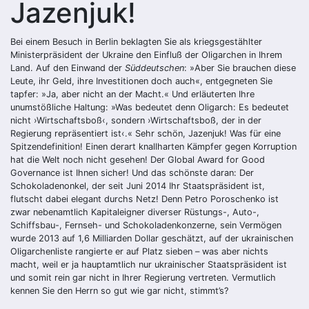
Jazenjuk!
Bei einem Besuch in Berlin beklagten Sie als kriegsgestählter
Ministerpräsident der Ukraine den Einfluß der Oligarchen in Ihrem
Land. Auf den Einwand der
Süddeutschen
: »Aber Sie brauchen diese
Leute, ihr Geld, ihre Investitionen doch auch«, entgegneten Sie
tapfer: »Ja, aber nicht an der Macht.« Und erläuterten Ihre
unumstößliche Haltung: »Was bedeutet denn Oligarch: Es bedeutet
nicht ›Wirtschaftsboß‹, sondern ›Wirtschaftsboß, der in der
Regierung repräsentiert ist‹.« Sehr schön, Jazenjuk! Was für eine
Spitzendefinition! Einen derart knallharten Kämpfer gegen Korruption
hat die Welt noch nicht gesehen! Der Global Award for Good
Governance ist Ihnen sicher! Und das schönste daran: Der
Schokoladenonkel, der seit Juni 2014 Ihr Staatspräsident ist,
flutscht dabei elegant durchs Netz! Denn Petro Poroschenko ist
zwar nebenamtlich Kapitaleigner diverser Rüstungs-, Auto-,
Schiffsbau-, Fernseh- und Schokoladenkonzerne, sein Vermögen
wurde 2013 auf 1,6 Milliarden Dollar geschätzt, auf der ukrainischen
Oligarchenliste rangierte er auf Platz sieben – was aber nichts
macht, weil er ja hauptamtlich nur ukrainischer Staatspräsident ist
und somit rein gar nicht in Ihrer Regierung vertreten. Vermutlich
kennen Sie den Herrn so gut wie gar nicht, stimmt’s?