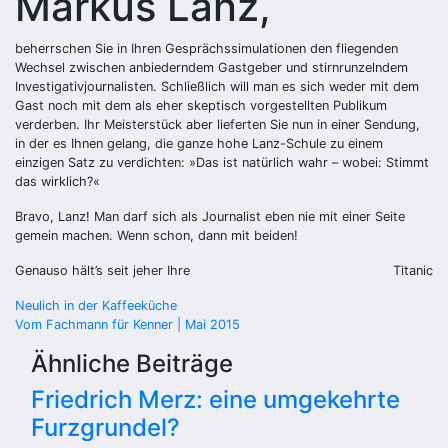
Markus Lanz,
beherrschen Sie in Ihren Gesprächssimulationen den fliegenden
Wechsel zwischen anbiederndem Gastgeber und stirnrunzelndem
Investigativjournalisten. Schließlich will man es sich weder mit dem
Gast noch mit dem als eher skeptisch vorgestellten Publikum
verderben. Ihr Meisterstück aber lieferten Sie nun in einer Sendung,
in der es Ihnen gelang, die ganze hohe Lanz-Schule zu einem
einzigen Satz zu verdichten: »Das ist natürlich wahr – wobei: Stimmt
das wirklich?«
Bravo, Lanz! Man darf sich als Journalist eben nie mit einer Seite
gemein machen. Wenn schon, dann mit beiden!
Genauso hält’s seit jeher Ihre
Titanic
Beitragsnavigation
Neulich in der Kaffeeküche
Vom Fachmann für Kenner | Mai 2015
Ähnliche Beiträge
Friedrich Merz: eine umgekehrte
Furzgrundel?