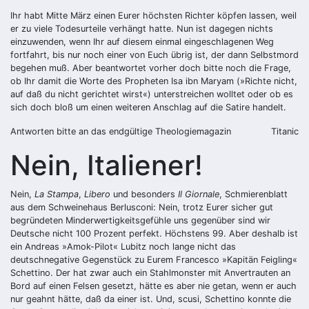
Ihr habt Mitte März einen Eurer höchsten Richter köpfen lassen, weil
er zu viele Todesurteile verhängt hatte. Nun ist dagegen nichts
einzuwenden, wenn Ihr auf diesem einmal eingeschlagenen Weg
fortfahrt, bis nur noch einer von Euch übrig ist, der dann Selbstmord
begehen muß. Aber beantwortet vorher doch bitte noch die Frage,
ob Ihr damit die Worte des Propheten Isa ibn Maryam (»Richte nicht,
auf daß du nicht gerichtet wirst«) unterstreichen wolltet oder ob es
sich doch bloß um einen weiteren Anschlag auf die Satire handelt.
Antworten bitte an das endgültige Theologiemagazin
Titanic
Nein, Italiener!
Nein,
La Stampa
,
Libero
und besonders
Il
Giornale
, Schmierenblatt
aus dem Schweinehaus Berlusconi: Nein, trotz Eurer sicher gut
begründeten Minderwertigkeitsgefühle uns gegenüber sind wir
Deutsche nicht 100 Prozent perfekt. Höchstens 99. Aber deshalb ist
ein Andreas »Amok-Pilot« Lubitz noch lange nicht das
deutschnegative Gegenstück zu Eurem Francesco »Kapitän Feigling«
Schettino. Der hat zwar auch ein Stahlmonster mit Anvertrauten an
Bord auf einen Felsen gesetzt, hätte es aber nie getan, wenn er auch
nur geahnt hätte, daß da einer ist. Und, scusi, Schettino konnte die