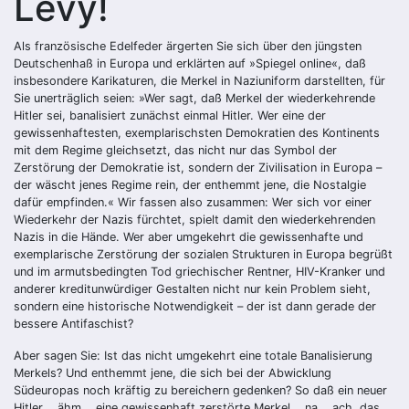
Lévy!
Als französische Edelfeder ärgerten Sie sich über den jüngsten
Deutschenhaß in Europa und erklärten auf »Spiegel online«, daß
insbesondere Karikaturen, die Merkel in Naziuniform darstellten, für
Sie unerträglich seien: »Wer sagt, daß Merkel der wiederkehrende
Hitler sei, banalisiert zunächst einmal Hitler. Wer eine der
gewissenhaftesten, exemplarischsten Demokratien des Kontinents
mit dem Regime gleichsetzt, das nicht nur das Symbol der
Zerstörung der Demokratie ist, sondern der Zivilisation in Europa –
der wäscht jenes Regime rein, der enthemmt jene, die Nostalgie
dafür empfinden.« Wir fassen also zusammen: Wer sich vor einer
Wiederkehr der Nazis fürchtet, spielt damit den wiederkehrenden
Nazis in die Hände. Wer aber umgekehrt die gewissenhafte und
exemplarische Zerstörung der sozialen Strukturen in Europa begrüßt
und im armutsbedingten Tod griechischer Rentner, HIV-Kranker und
anderer kreditunwürdiger Gestalten nicht nur kein Problem sieht,
sondern eine historische Notwendigkeit – der ist dann gerade der
bessere Antifaschist?
Aber sagen Sie: Ist das nicht umgekehrt eine totale Banalisierung
Merkels? Und enthemmt jene, die sich bei der Abwicklung
Südeuropas noch kräftig zu bereichern gedenken? So daß ein neuer
Hitler … ähm … eine gewissenhaft zerstörte Merkel … na … ach, das