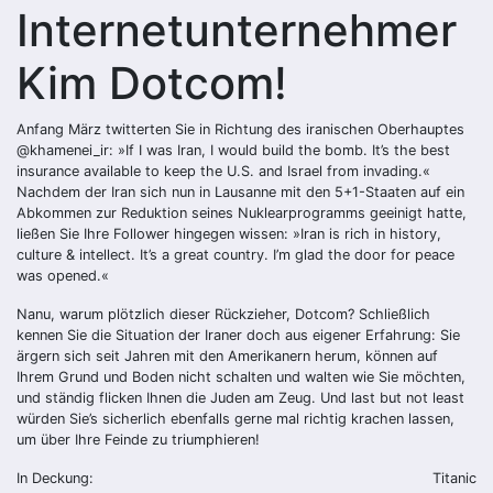
Internetunternehmer
Kim Dotcom!
Anfang März twitterten Sie in Richtung des iranischen Oberhauptes
@khamenei_ir: »If I was Iran, I would build the bomb. It’s the best
insurance available to keep the U.S. and Israel from invading.«
Nachdem der Iran sich nun in Lausanne mit den 5+1-Staaten auf ein
Abkommen zur Reduktion seines Nuklearprogramms geeinigt hatte,
ließen Sie Ihre Follower hingegen wissen: »Iran is rich in history,
culture & intellect. It’s a great country. I’m glad the door for peace
was opened.«
Nanu, warum plötzlich dieser Rückzieher, Dotcom? Schließlich
kennen Sie die Situation der Iraner doch aus eigener Erfahrung: Sie
ärgern sich seit Jahren mit den Amerikanern herum, können auf
Ihrem Grund und Boden nicht schalten und walten wie Sie möchten,
und ständig flicken Ihnen die Juden am Zeug. Und last but not least
würden Sie’s sicherlich ebenfalls gerne mal richtig krachen lassen,
um über Ihre Feinde zu triumphieren!
In Deckung:
Titanic