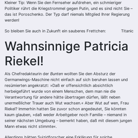
Kleiner Tip: Wenn Sie den Fernseher aufdrehen, ein schmieriger
Politiker rührt die Kriegstrommel gegen Putin, und es sind nicht Sie –
das ist Poroschenko. Der Typ darf niemals Mitglied Ihrer Regierung
werden!
So bleiben Sie auch in Zukunft ein sauberes Frettchen:
Titanic
Wahnsinnige Patricia
Riekel!
Als Chefredakteurin der
Bunten
wollten Sie den Absturz der
Germanwings-Maschine nicht einfach auf sich beruhen lassen und
resümierten angekratzt: »Daß er offensichtlich absichtlich
herbeigeführt wurde von einem Menschen, dem man nie die
Verantwortung für andere hätte übertragen dürfen, läßt neben
unermeßlicher Trauer auch Wut wachsen.« Aber Wut auf wen, Frau
Riekel? Immerhin hatten Sie zuvor schon angedeutet, Sie könnten
kaum glauben, »daß weder Arbeitgeber noch Familie – niemand in
seiner nächsten Umgebung – bemerkt haben, daß mit diesem jungen
Mann etwas nicht stimmte«.
Allerdings hätten Suizidforscher eine Erklärung für solche