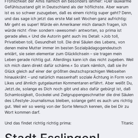
Fröhlichkeit der Amis nämlich ein besonders lahmer: »Der lauwarme
Gefühlszustand gilt in Deutschland als der höflichste. Aber warum
ist es so schwer zuzugeben, daß es einem richtig super geht? Denn,
und das sage ich jetzt das erste Mal seit Wochen ganz aufrichtig:
Mir geht es super! Würde ein Amerikaner mich danach fragen, ich
würde nicht ›fine‹ sondern ›awesome!‹ antworten, so prima ist
gerade alles.« Und die Autorin geht auch ins Detail: »Job toll,
Privatleben toll, Gesundheit toll. Die drei Säulen des Lebens, von
denen meine Mutter immer im besten Sozialpädagogendeutsch
erklärt, sie seien elementar zum Glücklichsein – sie tragen mein
Leben gerade richtig gut. Allerdings kann ich das nicht zugeben. Weil
ich mich dann direkt dafür schäme.« So stark nämlich, daß sie ihr
Glück gleich auf einer der größten deutschsprachigen Webseiten
hinauskräht – und natürlich massenhaft soziale Ächtung in Form von
Likes und ähnlich gutgelaunten Kommentaren erfährt. Aber weißt Du,
Jetzt.de, solange es Dich noch gibt und also dafür gebürgt ist, daß
Schamlosigkeit, Gockelei und Zielgruppengeschnatter die drei Säulen
des Lifestyle-Journalismus bleiben, solange geht es auch uns richtig
gut. Weil wir so wenig von der Sorte Mensch kennen, die bei Dir zu
Wort kommen darf.
Und das findet richtig richtig prima:
Titanic