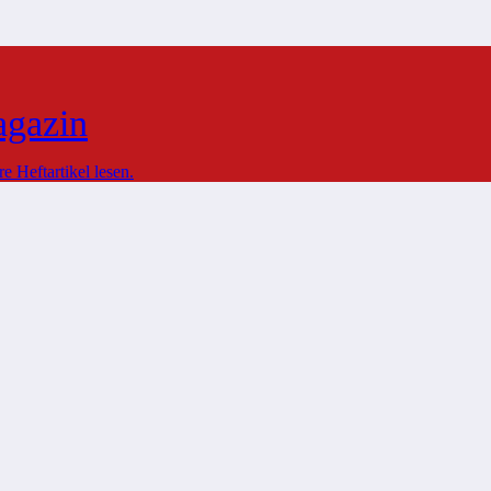
agazin
 Heftartikel lesen.