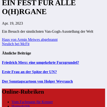
EIN FEST FÜR ALLE
O(H)RGANE
Apr. 19, 2023
Ein Besuch der sinnlichsten Van-Gogh-Ausstellung der Welt
Beitragsnavigation
Haus von Armin Meiwes abgebrannt
Neulich bei McFit
Ähnliche Beiträge
Friedrich Merz: eine umgekehrte Furzgrundel?
Erste Frau an der Spitze der UN?
Der Sonntagscartoon von Holger Weyrauch
Online-Rubriken
Vom Fachmann für Kenner
Humorkritik