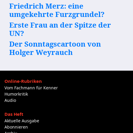
Friedrich Merz: eine
umgekehrte Furzgrundel?
Erste Frau an der Spitze der
UN?
Der Sonntagscartoon von
Holger Weyrauch
Online-Rubriken
Vom Fachmann für Kenner
Humorkritik
Audio
Das Heft
Aktuelle Ausgabe
Abonnieren