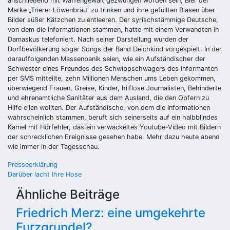
anschließend mit Waffengewalt gezwungen worden sein, Bier der
Marke „Trierer Löwenbräu“ zu trinken und ihre gefüllten Blasen über
Bilder süßer Kätzchen zu entleeren. Der syrischstämmige Deutsche,
von dem die Informationen stammen, hatte mit einem Verwandten in
Damaskus telefoniert. Nach seiner Darstellung wurden der
Dorfbevölkerung sogar Songs der Band Deichkind vorgespielt. In der
darauffolgenden Massenpanik seien, wie ein Aufständischer der
Schwester eines Freundes des Schwippschwagers des Informanten
per SMS mitteilte, zehn Millionen Menschen ums Leben gekommen,
überwiegend Frauen, Greise, Kinder, hilflose Journalisten, Behinderte
und ehrenamtliche Sanitäter aus dem Ausland, die den Opfern zu
Hilfe eilen wollten. Der Aufständische, von dem die Informationen
wahrscheinlich stammen, beruft sich seinerseits auf ein halbblindes
Kamel mit Hörfehler, das ein verwackeltes Youtube-Video mit Bildern
der schrecklichen Ereignisse gesehen habe. Mehr dazu heute abend
wie immer in der Tagesschau.
Beitragsnavigation
Presseerklärung
Darüber lacht Ihre Hose
Ähnliche Beiträge
Friedrich Merz: eine umgekehrte
Furzgrundel?