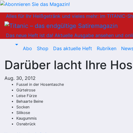
Zum
Alles für Ihr Heißgetränk und vieles mehr: im TITANIC-S
Inhalt
springen
Das neue Heft ist da!
Aktuelle Ausgabe ansehen und onli
Abo
Shop
Das aktuelle Heft
Rubriken
News
Darüber lacht Ihre Ho
Aug. 30, 2012
Fussel in der Hosentasche
Gürtelrose
Leise Fürze
Behaarte Beine
Socken
Silikose
Kaugummis
Osnabrück