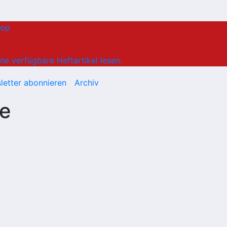
hop
ne verfügbare Heftartikel lesen.
letter abonnieren
Archiv
se