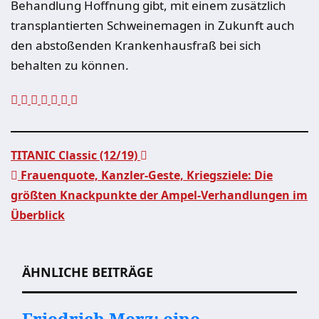
Behandlung Hoffnung gibt, mit einem zusätzlich
transplantierten Schweinemagen in Zukunft auch
den abstoßenden Krankenhausfraß bei sich
behalten zu können.
TITANIC Classic (12/19)
Frauenquote, Kanzler-Geste, Kriegsziele: Die
Beitragsnavigation
größten Knackpunkte der Ampel-Verhandlungen im
Überblick
ÄHNLICHE BEITRÄGE
Friedrich Merz: eine