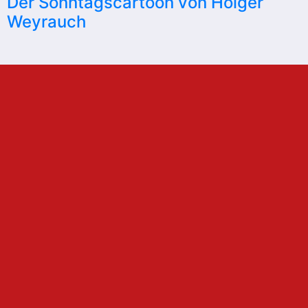
Der Sonntagscartoon von Holger
Weyrauch