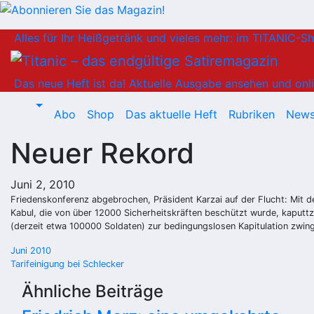
Zum
Alles für Ihr Heißgetränk und vieles mehr: im TITANIC-S
Inhalt
springen
Das neue Heft ist da!
Aktuelle Ausgabe ansehen und onli
Abo
Shop
Das aktuelle Heft
Rubriken
News
Neuer Rekord
Juni 2, 2010
Friedenskonferenz abgebrochen, Präsident Karzai auf der Flucht: Mit d
Kabul, die von über 12000 Sicherheitskräften beschützt wurde, kaputtz
(derzeit etwa 100000 Soldaten) zur bedingungslosen Kapitulation zwin
Beitragsnavigation
Juni 2010
Tarifeinigung bei Schlecker
Ähnliche Beiträge