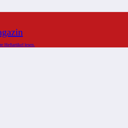
agazin
 Heftartikel lesen.