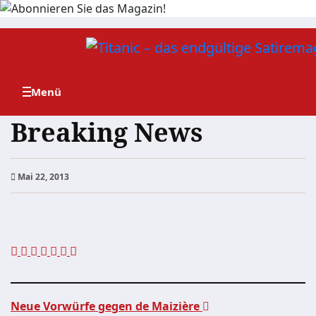
Zum
Inhalt
springen
Breaking News
Mai 22, 2013
Neue Vorwürfe gegen de Maizière