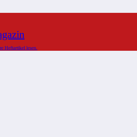
agazin
 Heftartikel lesen.