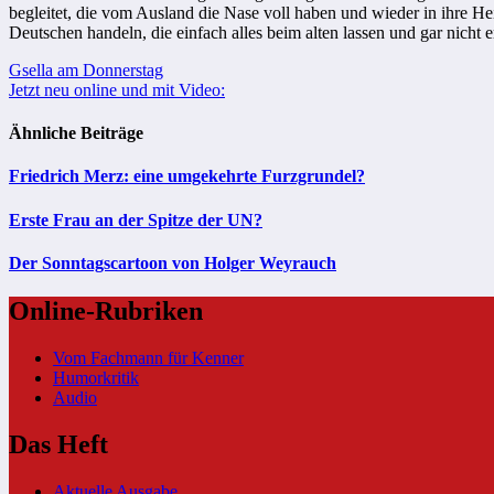
begleitet, die vom Ausland die Nase voll haben und wieder in ihre 
Deutschen handeln, die einfach alles beim alten lassen und gar nicht
Beitragsnavigation
Gsella am Donnerstag
Jetzt neu online und mit Video:
Ähnliche Beiträge
Friedrich Merz: eine umgekehrte Furzgrundel?
Erste Frau an der Spitze der UN?
Der Sonntagscartoon von Holger Weyrauch
Online-Rubriken
Vom Fachmann für Kenner
Humorkritik
Audio
Das Heft
Aktuelle Ausgabe