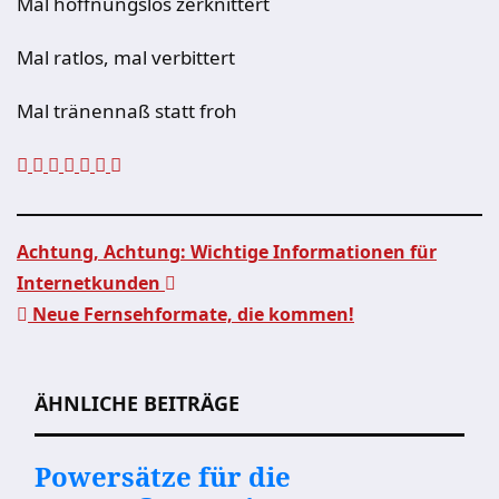
Mal hoffnungslos zerknittert
Mal ratlos, mal verbittert
Mal tränennaß statt froh
Achtung, Achtung: Wichtige Informationen für
Internetkunden
Beitragsnavigation
Neue Fernsehformate, die kommen!
ÄHNLICHE BEITRÄGE
Powersätze für die