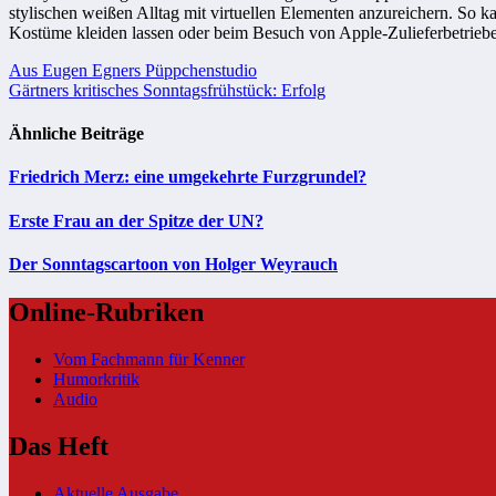
stylischen weißen Alltag mit virtuellen Elementen anzureichern. S
Kostüme kleiden lassen oder beim Besuch von Apple-Zulieferbetrieben
Beitragsnavigation
Aus Eugen Egners Püppchenstudio
Gärtners kritisches Sonntagsfrühstück: Erfolg
Ähnliche Beiträge
Friedrich Merz: eine umgekehrte Furzgrundel?
Erste Frau an der Spitze der UN?
Der Sonntagscartoon von Holger Weyrauch
Online-Rubriken
Vom Fachmann für Kenner
Humorkritik
Audio
Das Heft
Aktuelle Ausgabe