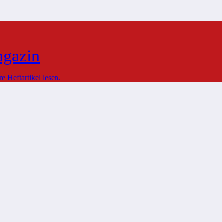
agazin
 Heftartikel lesen.