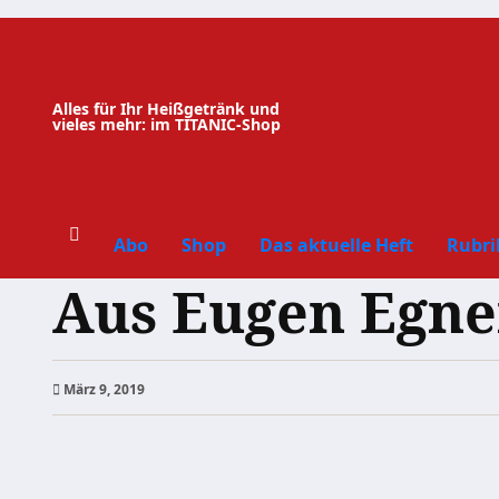
Zum
Inhalt
springen
Alles für Ihr Heißgetränk und
vieles mehr: im TITANIC-Shop
Abo
Shop
Das aktuelle Heft
Rubri
Aus Eugen Egne
März 9, 2019