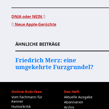
DNJA oder NEIN
Neue Apple-Gerüchte
Beitragsnavigation
ÄHNLICHE BEITRÄGE
Friedrich Merz: eine
umgekehrte Furzgrundel?
Online-Rubriken
Das Heft
Vom Fachmann für
Aktuelle Ausgabe
Kenner
Abonnieren
Humorkritik
Archiv