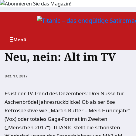
Zum
Inhalt
springen
Neu, nein: Alt im TV
Dez. 17, 2017
Es ist der TV-Trend des Dezembers:
Drei Nüsse für
Aschenbrödel
Jahresrückblicke! Ob als seriöse
Retrospektive wie „Martin Rütter – Mein Hundejahr“
(Vox) oder totales Gaga-Format im Zweiten
(„Menschen 2017“). TITANIC stellt die schönsten
Wiederholungen des Fernsehjahres vor. MAZ ab!