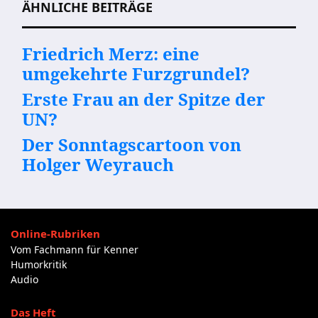
ÄHNLICHE BEITRÄGE
Friedrich Merz: eine
umgekehrte Furzgrundel?
Erste Frau an der Spitze der
UN?
Der Sonntagscartoon von
Holger Weyrauch
Online-Rubriken
Vom Fachmann für Kenner
Humorkritik
Audio
Das Heft