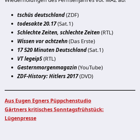
tschüs deutschland
(ZDF)
todesakte 20.17
(Sat.1)
Schlechte Zeiten, schlechte Zeite
n
(RTL)
Wissen vor achtzehn
(Das Erste)
17 520 Minuten Deutschland
(Sat.1)
VT legeipS
(RTL)
Gesternmorgenmagazin
(YouTube)
ZDF-History: Hitlers 2017
(DVD)
Aus Eugen Egners Püppchenstudio
Gärtners kritisches Sonntagsfrühstück:
Beitragsnavigation
Lügenpresse