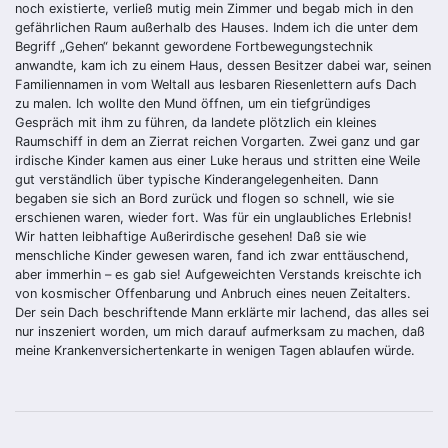
noch existierte, verließ mutig mein Zimmer und begab mich in den
gefährlichen Raum außerhalb des Hauses. Indem ich die unter dem
Begriff „Gehen“ bekannt gewordene Fortbewegungstechnik
anwandte, kam ich zu einem Haus, dessen Besitzer dabei war, seinen
Familiennamen in vom Weltall aus lesbaren Riesenlettern aufs Dach
zu malen. Ich wollte den Mund öffnen, um ein tiefgründiges
Gespräch mit ihm zu führen, da landete plötzlich ein kleines
Raumschiff in dem an Zierrat reichen Vorgarten. Zwei ganz und gar
irdische Kinder kamen aus einer Luke heraus und stritten eine Weile
gut verständlich über typische Kinderangelegenheiten. Dann
begaben sie sich an Bord zurück und flogen so schnell, wie sie
erschienen waren, wieder fort. Was für ein unglaubliches Erlebnis!
Wir hatten leibhaftige Außerirdische gesehen! Daß sie wie
menschliche Kinder gewesen waren, fand ich zwar enttäuschend,
aber immerhin – es gab sie! Aufgeweichten Verstands kreischte ich
von kosmischer Offenbarung und Anbruch eines neuen Zeitalters.
Der sein Dach beschriftende Mann erklärte mir lachend, das alles sei
nur inszeniert worden, um mich darauf aufmerksam zu machen, daß
meine Krankenversichertenkarte in wenigen Tagen ablaufen würde.