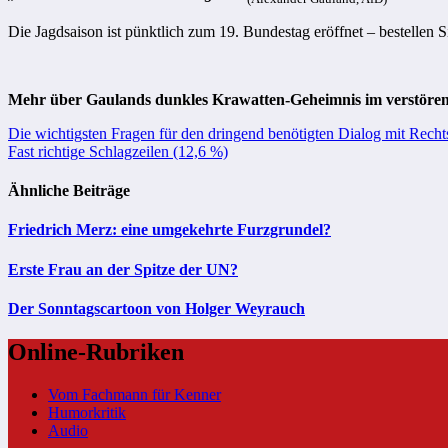
Die Jagdsaison ist pünktlich zum 19. Bundestag eröffnet – bestellen 
Mehr über Gaulands dunkles Krawatten-Geheimnis im verst
Beitragsnavigation
Die wichtigsten Fragen für den dringend benötigten Dialog mit Recht
Fast richtige Schlagzeilen (12,6 %)
Ähnliche Beiträge
Friedrich Merz: eine umgekehrte Furzgrundel?
Erste Frau an der Spitze der UN?
Der Sonntagscartoon von Holger Weyrauch
Online-Rubriken
Vom Fachmann für Kenner
Humorkritik
Audio