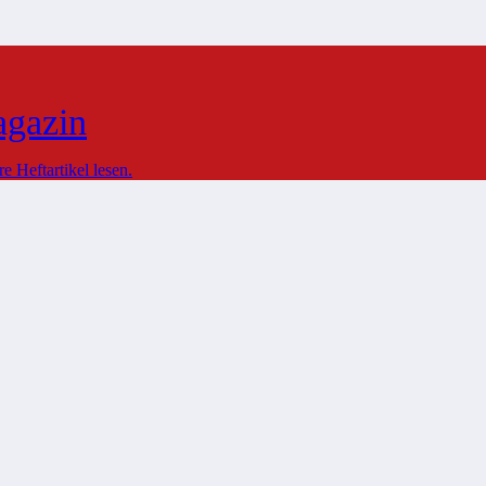
agazin
 Heftartikel lesen.