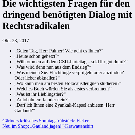
Die wichtigsten Fragen für den
dringend benötigten Dialog mit
Rechtsradikalen
Okt. 23, 2017
„Guten Tag, Herr Palmer! Wie geht es Ihnen?“
„Heute schon gehetzt?“
„Willkommen auf dem CSU-Parteitag – seid ihr gut drauf?“
„Was wird denn nun aus dem Endsieg?“
„Was meinen Sie: Flüchtlinge verprügeln oder anzünden?
Oder lieber abknallen?“
„Wo kann man am besten Holocaustleugnen studieren?“
„Welches Buch würden Sie als erstes verbrennen?“
„Was ist ihr Lieblingstier?“
„Autobahnen: Ja oder nein?“
„Darf ich Ihnen eine Zyankali-Kapsel anbieten, Herr
Gauland?“
Beitragsnavigation
Gärtners kritisches Sonntagsfrühstück: Ficker
Neu im Shop: „Gauland jagen!“-Krawattenshirt