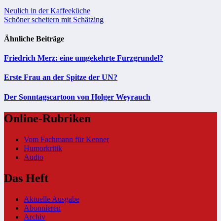
Beitragsnavigation
Neulich in der Kaffeeküche
Schöner scheitern mit Schätzing
Ähnliche Beiträge
Friedrich Merz: eine umgekehrte Furzgrundel?
Erste Frau an der Spitze der UN?
Der Sonntagscartoon von Holger Weyrauch
Online-Rubriken
Vom Fachmann für Kenner
Humorkritik
Audio
Das Heft
Aktuelle Ausgabe
Abonnieren
Archiv