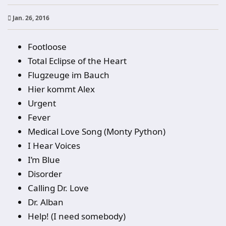
Jan. 26, 2016
Footloose
Total Eclipse of the Heart
Flugzeuge im Bauch
Hier kommt Alex
Urgent
Fever
Medical Love Song (Monty Python)
I Hear Voices
I’m Blue
Disorder
Calling Dr. Love
Dr. Alban
Help! (I need somebody)