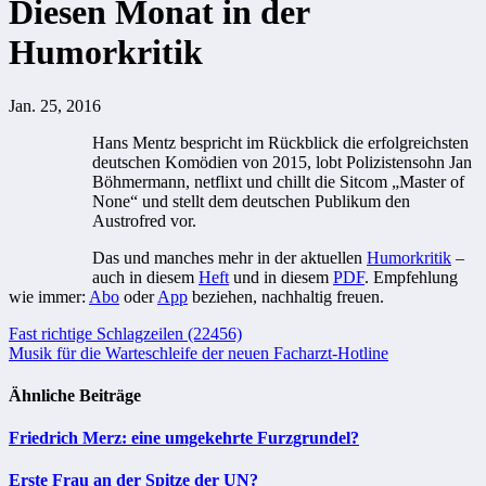
Diesen Monat in der
Humorkritik
Jan. 25, 2016
Hans Mentz bespricht im Rückblick die erfolgreichsten
deutschen Komödien von 2015, lobt Polizistensohn Jan
Böhmermann, netflixt und chillt die Sitcom „Master of
None“ und stellt dem deutschen Publikum den
Austrofred vor.
Das und manches mehr in der aktuellen
Humorkritik
–
auch in diesem
Heft
und in diesem
PDF
. Empfehlung
wie immer:
Abo
oder
App
beziehen, nachhaltig freuen.
Beitragsnavigation
Fast richtige Schlagzeilen (22456)
Musik für die Warteschleife der neuen Facharzt-Hotline
Ähnliche Beiträge
Friedrich Merz: eine umgekehrte Furzgrundel?
Erste Frau an der Spitze der UN?