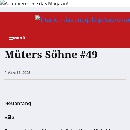
Zum
Inhalt
springen
Müters Söhne #49
März 13, 2025
Neuanfang
»Sí«