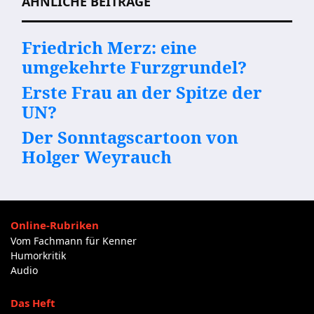
ÄHNLICHE BEITRÄGE
Friedrich Merz: eine
umgekehrte Furzgrundel?
Erste Frau an der Spitze der
UN?
Der Sonntagscartoon von
Holger Weyrauch
Online-Rubriken
Vom Fachmann für Kenner
Humorkritik
Audio
Das Heft