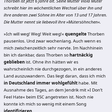
Thorben ist jetzt 6 Jahre alt. Seine Mutter Viola Müter
schreibt hier im wöchentlichen Wechsel über ihn und
ihre anderen zwei Söhne im Alter von 13 und 17 Jahren.
Die Mutter nennt sie liebevoll ihre »Mütersöhnchen«.
»Ich will weg! Weg! Weit weg!«
quengelte
Thorben
pausenlos. Und zwar wochenlang. Auch wenn es
mich zwischenzeitlich sehr nervte. Im Nachhinein
bin ich dankbar, dass Thorben so
hartnäckig
geblieben
ist. Ohne ihn hätten wir es
wahrscheinlich nie durchgezogen, in ein anderes
Land auszuwandern. Das liegt daran, dass ich mich
in Deutschland immer wohlgefühlt
habe. Mit
Ausnahme des Tages, an dem Jendrik mit »I Don’t
Feel Hate« beim ESC angetreten ist. Noch nie
konnte ich mich so wenig mit einem Song
identifizieren
.