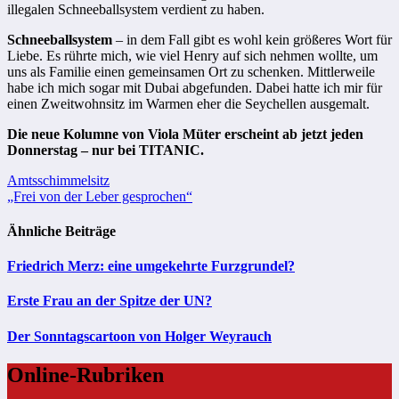
illegalen Schneeballsystem verdient zu haben.
Schneeballsystem
– in dem Fall gibt es wohl kein größeres Wort für
Liebe. Es rührte mich, wie viel Henry auf sich nehmen wollte, um
uns als Familie einen gemeinsamen Ort zu schenken. Mittlerweile
habe ich mich sogar mit Dubai abgefunden. Dabei hatte ich mir für
einen Zweitwohnsitz im Warmen eher die Seychellen ausgemalt.
Die neue Kolumne von Viola Müter erscheint ab jetzt jeden
Donnerstag – nur bei TITANIC.
Beitragsnavigation
Amtsschimmelsitz
„Frei von der Leber gesprochen“
Ähnliche Beiträge
Friedrich Merz: eine umgekehrte Furzgrundel?
Erste Frau an der Spitze der UN?
Der Sonntagscartoon von Holger Weyrauch
Online-Rubriken