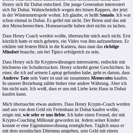
Henry sich für Dubai entschied. Die junge Generation interessiert
sich für Dubai. Wahrscheinlich wegen des bösen Rappers, der jetzt
in der Wüstenmetropole wohnt. Ich glaube, er heißt
Smudo
. Ich war
schon einmal in Dubai. Es gefiel mir nicht. Der Beton und das mit
den Menschenrechten. Homosexuelle haben dort nichts zu lachen.
Dass Henry Coach werden wollte, überraschte mich auch nicht. Erst
kürzlich hatte er mich gebeten, ein Video von ihm aufzunehmen. Er
erklärte mit festem Blick in die Kamera, dass man das
richtige
Mindset
brauche, um bei Tipico erfolgreich zu sein.
Dass Henry sich für Kryptowährungen interessierte, entlockte mir
höchstens ein Schulterzucken. Henry schreibt gerne Geschichten. In
einer, die ich auf seinem Laptop gefunden habe, geht es darum, dass
Andrew Tate
sein Vater ist und sie zusammen
Memecoins
kaufen.
In unserer Beziehung zählte bisher eine andere Währung. Aber ich
bin nicht naiv. Ich weiß, dass er uns mit Liebe kein Haus in Dubai
kaufen kann.
Mich überraschte etwas anderes. Dass Henry Krypto-Coach werden
und uns von dem Geld ein Ferienhaus in Dubai kaufen wollte,
zeigte mir,
wie sehr er uns liebte
. Ich habe einen Freund, der mit
Krypto-Coaching Millionär geworden ist. Jedem seiner Kinder
konnte er eine Eigentumswohnung ermöglichen. Täglich muss er
mit dem moralischen Dilemma umgehen, sein Geld mit einem