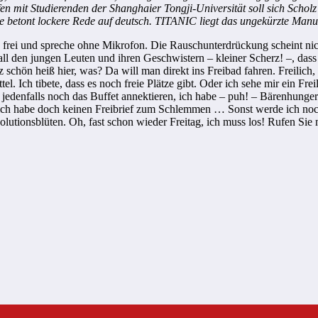
fen mit Studierenden der Shanghaier Tongji-Universität soll sich Scho
ne betont lockere Rede auf deutsch. TITANIC liegt das ungekürzte Manu
frei und spreche ohne Mikrofon. Die Rauschunterdrückung scheint nich
all den jungen Leuten und ihren Geschwistern – kleiner Scherz! –, dass
 schön heiß hier, was? Da will man direkt ins Freibad fahren. Freilic
tel. Ich tibete, dass es noch freie Plätze gibt. Oder ich sehe mir ein Fr
ch jedenfalls noch das Buffet annektieren, ich habe – puh! – Bärenhu
i, ich habe doch keinen Freibrief zum Schlemmen … Sonst werde ich noch
volutionsblüten. Oh, fast schon wieder Freitag, ich muss los! Rufen Sie