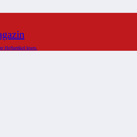
agazin
 Heftartikel lesen.