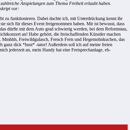
lz zahlreiche Anspielungen zum Thema Freiheit erlaubt haben.
skript vor:
t zu funktionieren. Dabei dachte ich, mit Unterdrückung kennt ihr
 sie sich für dieses Event freigenommen haben. Mir ist bewusst, dass
h, das dürfte mit dem Auto grad schwierig werden, bei dem Reformstau,
eilichtkonzert an! Habe gehört, die freischaffenden Künstler machen
nger. Mmhhh, Freiwildgulasch, French Freis und Hegemohnkuchen, das
 ganz dick *hust* -tator! Außerdem soll ich auf meine freien
 mich jederzeit an, mein Handy hat eine Freisprechanlage, eh-