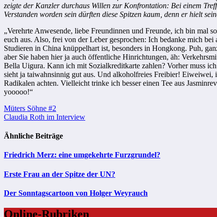
zeigte der Kanzler durchaus Willen zur Konfrontation: Bei einem Tref
Verstanden worden sein dürften diese Spitzen kaum, denn er hielt sei
„Verehrte Anwesende, liebe Freundinnen und Freunde, ich bin mal so 
euch aus. Also, frei von der Leber gesprochen: Ich bedanke mich bei 
Studieren in China knüppelhart ist, besonders in Hongkong. Puh, ganz
aber Sie haben hier ja auch öffentliche Hinrichtungen, äh: Verkehrsmit
Bella Uigura. Kann ich mit Sozialkreditkarte zahlen? Vorher muss i
sieht ja taiwahnsinnig gut aus. Und alkoholfreies Freibier! Eiweiwe
Radikalen achten. Vielleicht trinke ich besser einen Tee aus Jasminre
yooooo!“
Beitragsnavigation
Müters Söhne #2
Claudia Roth im Interview
Ähnliche Beiträge
Friedrich Merz: eine umgekehrte Furzgrundel?
Erste Frau an der Spitze der UN?
Der Sonntagscartoon von Holger Weyrauch
Online-Rubriken