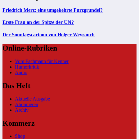
Friedrich Merz: eine umgekehrte Furzgrundel?
Erste Frau an der Spitze der UN?
Der Sonntagscartoon von Holger Weyrauch
Online-Rubriken
Vom Fachmann für Kenner
Humorkritik
Audio
Das Heft
Aktuelle Ausgabe
Abonnieren
Archiv
Kommerz
Shop