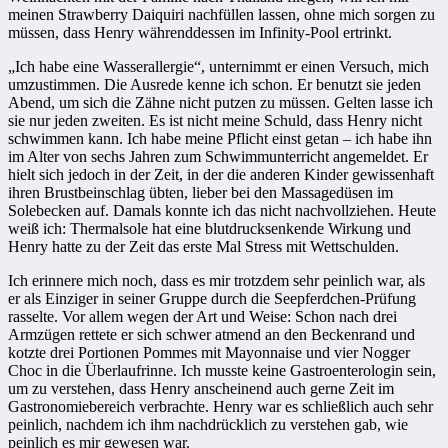
meinen Strawberry Daiquiri nachfüllen lassen, ohne mich sorgen zu
müssen, dass Henry währenddessen im Infinity-Pool ertrinkt.
„Ich habe eine Wasserallergie“, unternimmt er einen Versuch, mich
umzustimmen. Die Ausrede kenne ich schon. Er benutzt sie jeden
Abend, um sich die Zähne nicht putzen zu müssen. Gelten lasse ich
sie nur jeden zweiten. Es ist nicht meine Schuld, dass Henry nicht
schwimmen kann. Ich habe meine Pflicht einst getan – ich habe ihn
im Alter von sechs Jahren zum Schwimmunterricht angemeldet. Er
hielt sich jedoch in der Zeit, in der die anderen Kinder gewissenhaft
ihren Brustbeinschlag übten, lieber bei den Massagedüsen im
Solebecken auf. Damals konnte ich das nicht nachvollziehen. Heute
weiß ich: Thermalsole hat eine blutdrucksenkende Wirkung und
Henry hatte zu der Zeit das erste Mal Stress mit Wettschulden.
Ich erinnere mich noch, dass es mir trotzdem sehr peinlich war, als
er als Einziger in seiner Gruppe durch die Seepferdchen-Prüfung
rasselte. Vor allem wegen der Art und Weise: Schon nach drei
Armzügen rettete er sich schwer atmend an den Beckenrand und
kotzte drei Portionen Pommes mit Mayonnaise und vier Nogger
Choc in die Überlaufrinne. Ich musste keine Gastroenterologin sein,
um zu verstehen, dass Henry anscheinend auch gerne Zeit im
Gastronomiebereich verbrachte. Henry war es schließlich auch sehr
peinlich, nachdem ich ihm nachdrücklich zu verstehen gab, wie
peinlich es mir gewesen war.