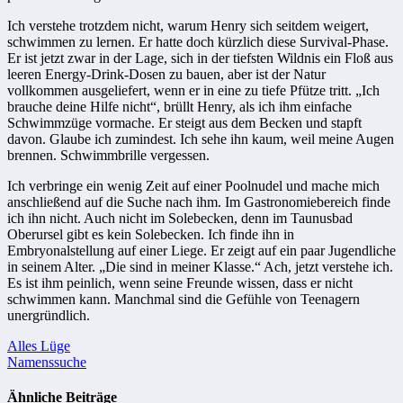
Ich verstehe trotzdem nicht, warum Henry sich seitdem weigert,
schwimmen zu lernen. Er hatte doch kürzlich diese Survival-Phase.
Er ist jetzt zwar in der Lage, sich in der tiefsten Wildnis ein Floß aus
leeren Energy-Drink-Dosen zu bauen, aber ist der Natur
vollkommen ausgeliefert, wenn er in eine zu tiefe Pfütze tritt. „Ich
brauche deine Hilfe nicht“, brüllt Henry, als ich ihm einfache
Schwimmzüge vormache. Er steigt aus dem Becken und stapft
davon. Glaube ich zumindest. Ich sehe ihn kaum, weil meine Augen
brennen. Schwimmbrille vergessen.
Ich verbringe ein wenig Zeit auf einer Poolnudel und mache mich
anschließend auf die Suche nach ihm. Im Gastronomiebereich finde
ich ihn nicht. Auch nicht im Solebecken, denn im Taunusbad
Oberursel gibt es kein Solebecken. Ich finde ihn in
Embryonalstellung auf einer Liege. Er zeigt auf ein paar Jugendliche
in seinem Alter. „Die sind in meiner Klasse.“ Ach, jetzt verstehe ich.
Es ist ihm peinlich, wenn seine Freunde wissen, dass er nicht
schwimmen kann. Manchmal sind die Gefühle von Teenagern
unergründlich.
Beitragsnavigation
Alles Lüge
Namenssuche
Ähnliche Beiträge