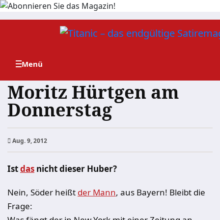
Zum
Inhalt
springen
Moritz Hürtgen am
Donnerstag
Aug. 9, 2012
Ist
das
nicht dieser Huber?
Nein, Söder heißt
der Mann
, aus Bayern! Bleibt die
Frage:
Was fängt der in New York mit einer Zeitung an,