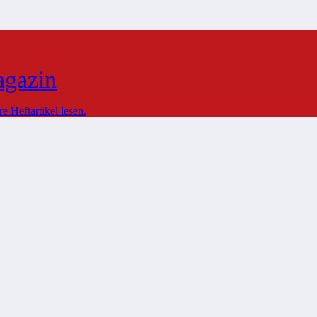
agazin
 Heftartikel lesen.