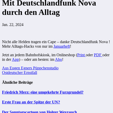
Mit Deutschlandfunk Nova
durch den Alltag
Jan. 22, 2024
Nicht alle Helden tragen ein Cape – danke Deutschlandfunk Nova !
Mehr Alltags-Hacks von nur im
Januarheft
!
Jetzt an jedem Bahnhofskiosk, im Onlineshop (
Print
oder
PDF
oder
in der
App
) – oder am besten: im
Abo
!
Beitragsnavigation
Aus Eugen Egners Püppchenstudio
Ostdeutscher Ernstfall
Ähnliche Beiträge
Friedrich Merz: eine umgekehrte Furzgrundel?
Erste Frau an der Spitze der UN?
Der Sonntagscartoon von Holger Weyrauch