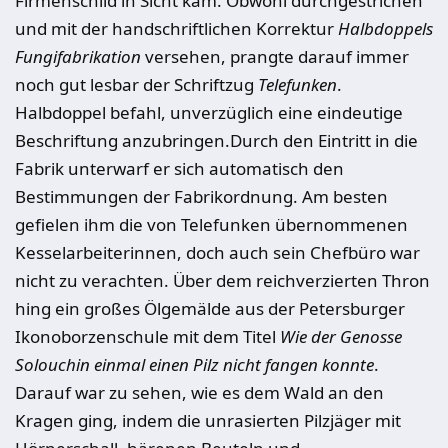
Firmenschild in Sicht kam. Obwohl durchgestrichen
und mit der handschriftlichen Korrektur
Halbdoppels
Fungifabrikation
versehen, prangte darauf immer
noch gut lesbar der Schriftzug
Telefunken
.
Halbdoppel befahl, unverzüglich eine eindeutige
Beschriftung anzubringen.Durch den Eintritt in die
Fabrik unterwarf er sich automatisch den
Bestimmungen der Fabrikordnung. Am besten
gefielen ihm die von Telefunken übernommenen
Kesselarbeiterinnen, doch auch sein Chefbüro war
nicht zu verachten.
Ü
ber dem reichverzierten Thron
hing ein großes
Ö
lgemälde aus der Petersburger
Ikonoborzenschule mit dem Titel
Wie der Genosse
Solouchin einmal einen Pilz nicht fangen konnte
.
Darauf war zu sehen, wie es dem Wald an den
Kragen ging, indem die unrasierten Pilzjäger mit