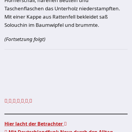
H
ö
rnerschall, härenen Beuteln und
Taschenflaschen das Unterholz niederstampften.
Mit einer Kappe aus Rattenfell bekleidet saß
Solouchin im Baumwipfel und brummte.
(Fortsetzung folgt)
Hier lacht der Betrachter