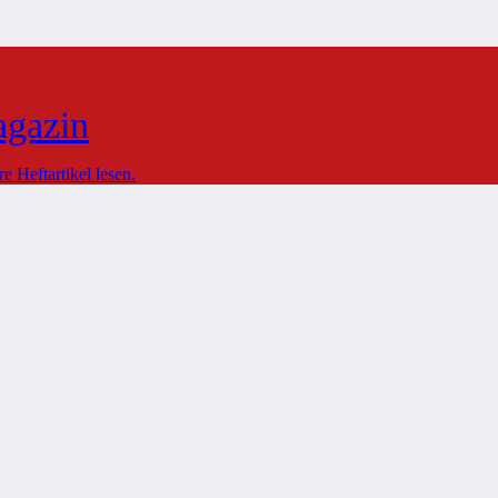
agazin
 Heftartikel lesen.