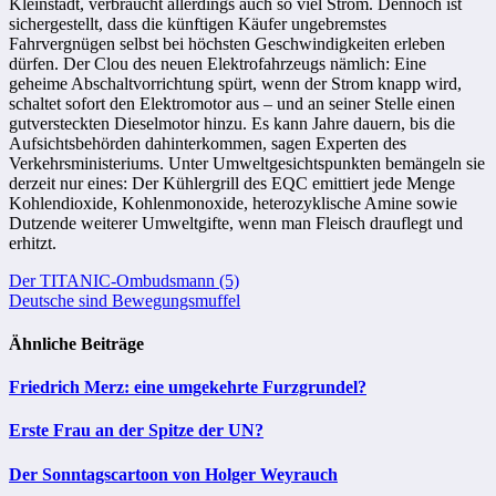
Kleinstadt, verbraucht allerdings auch so viel Strom. Dennoch ist
sichergestellt, dass die künftigen Käufer ungebremstes
Fahrvergnügen selbst bei höchsten Geschwindigkeiten erleben
dürfen. Der Clou des neuen Elektrofahrzeugs nämlich: Eine
geheime Abschaltvorrichtung spürt, wenn der Strom knapp wird,
schaltet sofort den Elektromotor aus – und an seiner Stelle einen
gutversteckten Dieselmotor hinzu. Es kann Jahre dauern, bis die
Aufsichtsbehörden dahinterkommen, sagen Experten des
Verkehrsministeriums. Unter Umweltgesichtspunkten bemängeln sie
derzeit nur eines: Der Kühlergrill des EQC emittiert jede Menge
Kohlendioxide, Kohlenmonoxide, heterozyklische Amine sowie
Dutzende weiterer Umweltgifte, wenn man Fleisch drauflegt und
erhitzt.
Beitragsnavigation
Der TITANIC-Ombudsmann (5)
Deutsche sind Bewegungsmuffel
Ähnliche Beiträge
Friedrich Merz: eine umgekehrte Furzgrundel?
Erste Frau an der Spitze der UN?
Der Sonntagscartoon von Holger Weyrauch