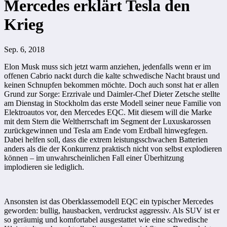
Mercedes erklärt Tesla den
Krieg
Sep. 6, 2018
Elon Musk muss sich jetzt warm anziehen, jedenfalls wenn er im
offenen Cabrio nackt durch die kalte schwedische Nacht braust und
keinen Schnupfen bekommen möchte. Doch auch sonst hat er allen
Grund zur Sorge: Erzrivale und Daimler-Chef Dieter Zetsche stellte
am Dienstag in Stockholm das erste Modell seiner neue Familie von
Elektroautos vor, den Mercedes EQC. Mit diesem will die Marke
mit dem Stern die Weltherrschaft im Segment der Luxuskarossen
zurückgewinnen und Tesla am Ende vom Erdball hinwegfegen.
Dabei helfen soll, dass die extrem leistungsschwachen Batterien
anders als die der Konkurrenz praktisch nicht von selbst explodieren
können – im unwahrscheinlichen Fall einer Überhitzung
implodieren sie lediglich.
Ansonsten ist das Oberklassemodell EQC ein typischer Mercedes
geworden: bullig, hausbacken, verdruckst aggressiv. Als SUV ist er
so geräumig und komfortabel ausgestattet wie eine schwedische