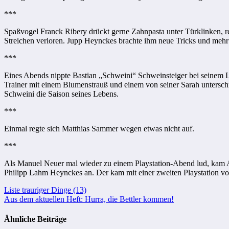
***
Spaßvogel Franck Ribery drückt gerne Zahnpasta unter Türklinken, r
Streichen verloren. Jupp Heynckes brachte ihm neue Tricks und mehr D
***
Eines Abends nippte Bastian „Schweini“ Schweinsteiger bei seinem Lie
Trainer mit einem Blumenstrauß und einem von seiner Sarah unterschr
Schweini die Saison seines Lebens.
***
Einmal regte sich Matthias Sammer wegen etwas nicht auf.
***
Als Manuel Neuer mal wieder zu einem Playstation-Abend lud, kam Arj
Philipp Lahm Heynckes an. Der kam mit einer zweiten Playstation vo
Beitragsnavigation
Liste trauriger Dinge (13)
Aus dem aktuellen Heft: Hurra, die Bettler kommen!
Ähnliche Beiträge