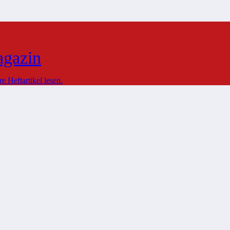
agazin
 Heftartikel lesen.