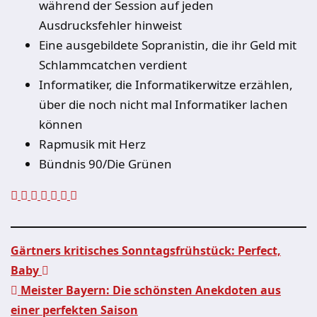
während der Session auf jeden
Ausdrucksfehler hinweist
Eine ausgebildete Sopranistin, die ihr Geld mit
Schlammcatchen verdient
Informatiker, die Informatikerwitze erzählen,
über die noch nicht mal Informatiker lachen
können
Rapmusik mit Herz
Bündnis 90/Die Grünen
Gärtners kritisches Sonntagsfrühstück: Perfect,
Baby
Beitragsnavigation
Meister Bayern: Die schönsten Anekdoten aus
einer perfekten Saison