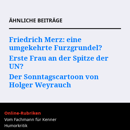
ÄHNLICHE BEITRÄGE
Friedrich Merz: eine
umgekehrte Furzgrundel?
Erste Frau an der Spitze der
UN?
Der Sonntagscartoon von
Holger Weyrauch
Online-Rubriken
Vom Fachmann für Kenner
Humorkritik