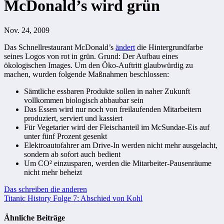
McDonald’s wird grün
Nov. 24, 2009
Das Schnellrestaurant McDonald’s
ändert
die Hintergrundfarbe
seines Logos von rot in grün. Grund: Der Aufbau eines
ökologischen Images. Um den Öko-Auftritt glaubwürdig zu
machen, wurden folgende Maßnahmen beschlossen:
Sämtliche essbaren Produkte sollen in naher Zukunft
vollkommen biologisch abbaubar sein
Das Essen wird nur noch von freilaufenden Mitarbeitern
produziert, serviert und kassiert
Für Vegetarier wird der Fleischanteil im McSundae-Eis auf
unter fünf Prozent gesenkt
Elektroautofahrer am Drive-In werden nicht mehr ausgelacht,
sondern ab sofort auch bedient
Um CO² einzusparen, werden die Mitarbeiter-Pausenräume
nicht mehr beheizt
Beitragsnavigation
Das schreiben die anderen
Titanic History Folge 7: Abschied von Kohl
Ähnliche Beiträge