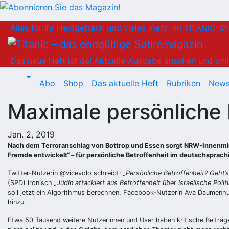
Zum
Alles für Ihr Heißgetränk und vieles mehr: im TITANIC-S
Inhalt
springen
Das neue Heft ist da!
Aktuelle Ausgabe ansehen und onli
Abo
Shop
Das aktuelle Heft
Rubriken
News
Maximale persönliche B
Jan. 2, 2019
Nach dem Terroranschlag von Bottrop und Essen sorgt NRW-Innenmini
Fremde entwickelt“ – für persönliche Betroffenheit im deutschsprach
Twitter-Nutzerin @vicevolo schreibt:
„Persönliche Betroffenheit? Geh
(SPD) ironisch
„Jüdin attackiert aus Betroffenheit über israelische Politi
soll jetzt ein Algorithmus berechnen. Facebook-Nutzerin Ava Daumenh
hinzu.
Etwa 50 Tausend weitere Nutzerinnen und User haben kritische Beiträg