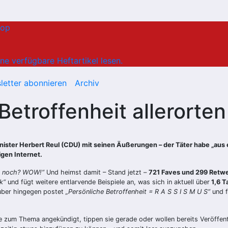
hop
ne verfügbare Heftartikel lesen.
letter abonnieren
Archiv
etroffenheit allerorten
ster Herbert Reul (CDU) mit seinen Äußerungen – der Täter habe „aus 
igen Internet.
t’s noch? WOW!“
Und heimst damit – Stand jetzt –
721 Faves und 299 Retw
k“
und fügt weitere entlarvende Beispiele an, was sich in aktuell über
1,6 T
uber hingegen postet
„Persönliche Betroffenheit = R A S S I S M U S“
und f
e zum Thema angekündigt, tippen sie gerade oder wollen bereits Veröffen