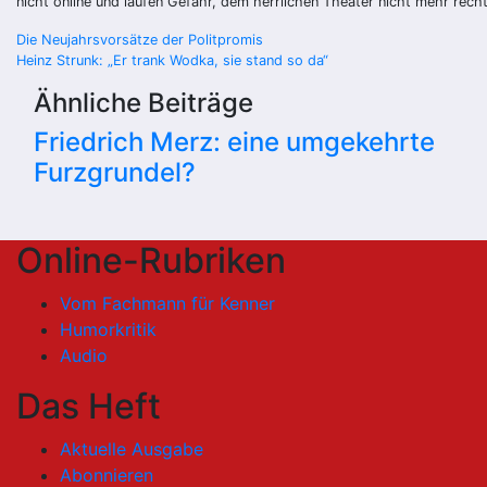
nicht online und laufen Gefahr, dem herrlichen Theater nicht mehr rech
Beitragsnavigation
Die Neujahrsvorsätze der Politpromis
Heinz Strunk: „Er trank Wodka, sie stand so da“
Ähnliche Beiträge
Friedrich Merz: eine umgekehrte
Furzgrundel?
Online-Rubriken
Vom Fachmann für Kenner
Humorkritik
Audio
Das Heft
Aktuelle Ausgabe
Abonnieren