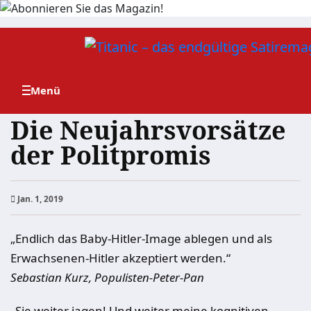
Zum
Inhalt
springen
Die Neujahrsvorsätze
der Politpromis
Jan. 1, 2019
„Endlich das Baby-Hitler-Image ablegen und als
Erwachsenen-Hitler akzeptiert werden.“
Sebastian Kurz, Populisten-Peter-Pan
„Sie weiter jagen! Und weiter meine kognitiven