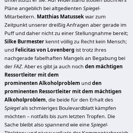
Pläne angeblich bei altgedienten
Spiegel
-
Mitarbeitern.
Matthias Matussek
war zum
Zeitpunkt unserer dreißig Anfragen aber gerade im
Puff und daher nicht zu einer Stellungnahme bereit;
Silke Burmester
kennt völlig zu Recht kein Mensch;
und
Felicitas von Lovenberg
ist trotz ihres
nachgerade fabelhaften Mangels an Begabung bei
der
FAZ
. Aber es gibt ja auch noch
den mächtigen
Ressortleiter mit dem
prominenten Alkoholproblem
und
den
prominenten Ressortleiter mit dem mächtigen
Alkoholproblem
, die beide für den Erhalt des
Spiegel
als schmieriges Boulevardblatt kämpfen
möchten – notfalls bis zum letzten Tropfen. Die
Sache bleibt also spannend wie eine
Spiegel
-
Titelstory und niveauvoll wie der Kommentarbereich