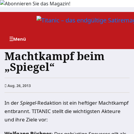
Zum
Inhalt
springen
Machtkampf beim
„Spiegel“
Aug. 26, 2013
In der
Spiegel
-Redaktion ist ein heftiger Machtkampf
entbrannt. TITANIC stellt die wichtigsten Akteure
und ihre Ziele vor:
Wolfgang Büchner
: Der gebürtige Speyerer gilt als