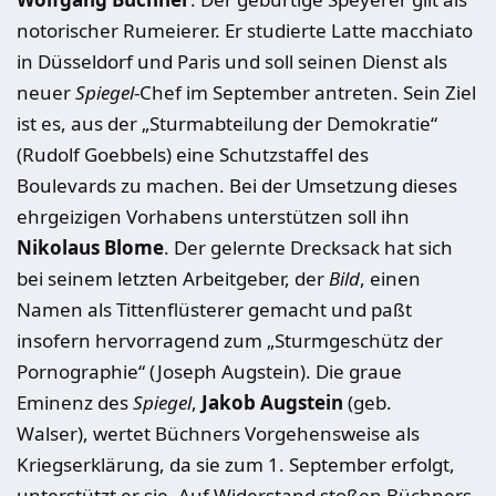
notorischer Rumeierer. Er studierte Latte macchiato
in Düsseldorf und Paris und soll seinen Dienst als
neuer
Spiegel
-Chef im September antreten. Sein Ziel
ist es, aus der „Sturmabteilung der Demokratie“
(Rudolf Goebbels) eine Schutzstaffel des
Boulevards zu machen. Bei der Umsetzung dieses
ehrgeizigen Vorhabens unterstützen soll ihn
Nikolaus Blome
. Der gelernte Drecksack hat sich
bei seinem letzten Arbeitgeber, der
Bild
, einen
Namen als Tittenflüsterer gemacht und paßt
insofern hervorragend zum „Sturmgeschütz der
Pornographie“ (Joseph Augstein). Die graue
Eminenz des
Spiegel
,
Jakob Augstein
(geb.
Walser), wertet Büchners Vorgehensweise als
Kriegserklärung, da sie zum 1. September erfolgt,
unterstützt er sie. Auf Widerstand stoßen Büchners