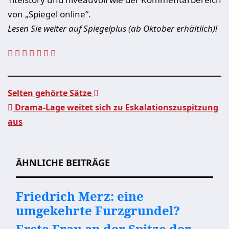
von „Spiegel online“.
Lesen Sie weiter auf Spiegelplus (ab Oktober erhältlich)!
Selten gehörte Sätze
Drama-Lage weitet sich zu Eskalationszuspitzung
Beitragsnavigation
aus
ÄHNLICHE BEITRÄGE
Friedrich Merz: eine
umgekehrte Furzgrundel?
Erste Frau an der Spitze der