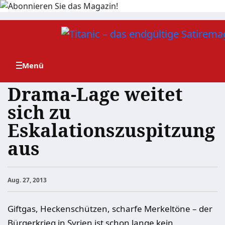
Zum
Inhalt
springen
Drama-Lage weitet
sich zu
Eskalationszuspitzung
aus
Aug. 27, 2013
Giftgas, Heckenschützen, scharfe Merkeltöne – der
Bürgerkrieg in Syrien ist schon lange kein