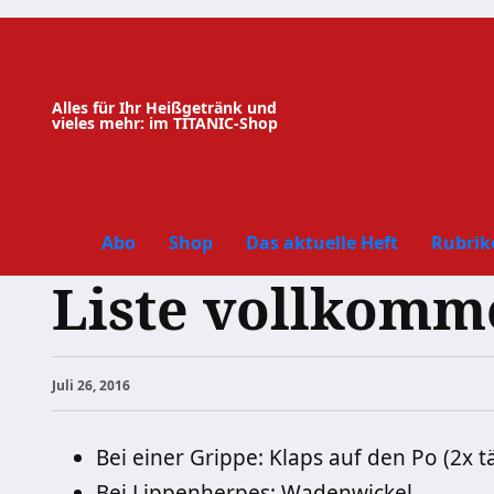
Zum
Inhalt
springen
Alles für Ihr Heißgetränk und
vieles mehr: im TITANIC-Shop
Abo
Shop
Das aktuelle Heft
Rubrik
Liste vollkomm
Juli 26, 2016
Bei einer Grippe: Klaps auf den Po (2x t
Bei Lippenherpes: Wadenwickel