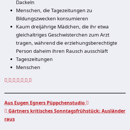
Dackeln
Menschen, die Tagezeitungen zu
Bildungszwecken konsumieren
Kaum dreijährige Mädchen, die ihr etwa
gleichaltriges Geschwisterchen zum Arzt
tragen, während die erziehungsberechtigte
Person daheim ihren Rausch ausschläft
Tageszeitungen
Menschen
Aus Eugen Egners Püppchenstudio
Gärtners kritisches Sonntagsfrühstück: Ausländer
Beitragsnavigation
raus