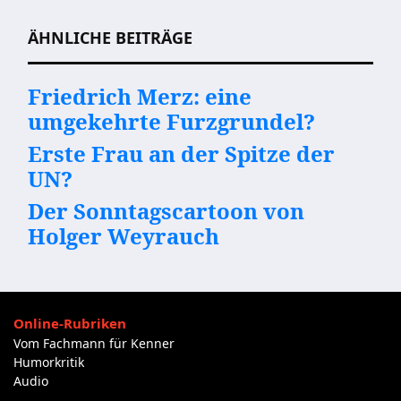
ÄHNLICHE BEITRÄGE
Friedrich Merz: eine
umgekehrte Furzgrundel?
Erste Frau an der Spitze der
UN?
Der Sonntagscartoon von
Holger Weyrauch
Online-Rubriken
Vom Fachmann für Kenner
Humorkritik
Audio