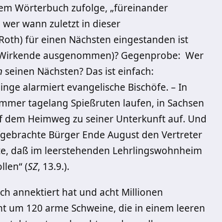
nem Wörterbuch zufolge, „füreinander
, wer wann zuletzt in dieser
Roth) für einen Nächsten eingestanden ist
tiv Wirkende ausgenommen)? Gegenprobe: Wer
n
seinen Nächsten? Das ist einfach:
nge alarmiert evangelische Bischöfe. – In
ommer tagelang Spießruten laufen, in Sachsen
uf dem Heimweg zu seiner Unterkunft auf. Und
ufgebrachte Bürger Ende August den Vertreter
lte, daß im leerstehenden Lehrlingswohnheim
len“ (
SZ
, 13.9.).
ch annektiert hat und acht Millionen
eht um 120 arme Schweine, die in einem leeren