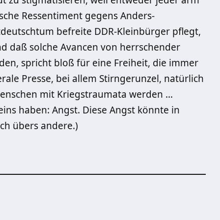
t zu stigmatisieren, weil entweder jeder arm
stische Ressentiment gegens Anders-
deutschtum befreite DDR-Kleinbürger pflegt,
nd daß solche Avancen von herrschender
n, spricht bloß für eine Freiheit, die immer
rale Presse, bei allem Stirngerunzel, natürlich
 Menschen mit Kriegstraumata werden …
 eins haben: Angst. Diese Angst könnte in
och übers andere.)