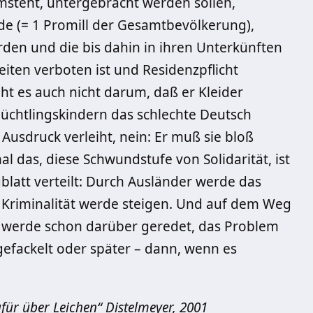
steht, untergebracht werden sollen,
de (= 1 Promill der Gesamtbevölkerung),
den und die bis dahin in ihren Unterkünften
iten verboten ist und Residenzpflicht
ht es auch nicht darum, daß er Kleider
chtlingskindern das schlechte Deutsch
usdruck verleiht, nein: Er muß sie bloß
l das, diese Schwundstufe von Solidarität, ist
gblatt verteilt: Durch Ausländer werde das
e Kriminalität werde steigen. Und auf dem Weg
 werde schon darüber geredet, das Problem
gefackelt oder später – dann, wenn es
afür über Leichen“ Distelmeyer, 2001