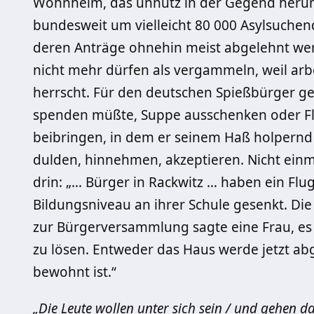
Wohnheim, das unnütz in der Gegend herum
bundesweit um vielleicht 80 000 Asylsuchen
deren Anträge ohnehin meist abgelehnt wer
nicht mehr dürfen als vergammeln, weil arbe
herrscht. Für den deutschen Spießbürger ge
spenden müßte, Suppe ausschenken oder Flü
beibringen, in dem er seinem Haß holpernd A
dulden, hinnehmen, akzeptieren. Nicht einma
drin: „… Bürger in Rackwitz … haben ein Flu
Bildungsniveau an ihrer Schule gesenkt. Di
zur Bürgerversammlung sagte eine Frau, es
zu lösen. Entweder das Haus werde jetzt ab
bewohnt ist.“
„Die Leute wollen unter sich sein / und gehen d