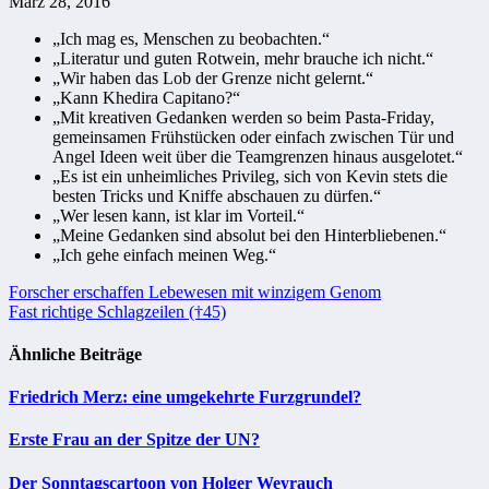
März 28, 2016
„Ich mag es, Menschen zu beobachten.“
„Literatur und guten Rotwein, mehr brauche ich nicht.“
„Wir haben das Lob der Grenze nicht gelernt.“
„Kann Khedira Capitano?“
„Mit kreativen Gedanken werden so beim Pasta-Friday,
gemeinsamen Frühstücken oder einfach zwischen Tür und
Angel Ideen weit über die Teamgrenzen hinaus ausgelotet.“
„Es ist ein unheimliches Privileg, sich von Kevin stets die
besten Tricks und Kniffe abschauen zu dürfen.“
„Wer lesen kann, ist klar im Vorteil.“
„Meine Gedanken sind absolut bei den Hinterbliebenen.“
„Ich gehe einfach meinen Weg.“
Beitragsnavigation
Forscher erschaffen Lebewesen mit winzigem Genom
Fast richtige Schlagzeilen (†45)
Ähnliche Beiträge
Friedrich Merz: eine umgekehrte Furzgrundel?
Erste Frau an der Spitze der UN?
Der Sonntagscartoon von Holger Weyrauch