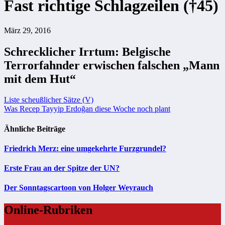
Fast richtige Schlagzeilen (†45)
März 29, 2016
Schrecklicher Irrtum: Belgische
Terrorfahnder erwischen falschen „Mann
mit dem Hut“
Beitragsnavigation
Liste scheußlicher Sätze (V)
Was Recep Tayyip Erdoğan diese Woche noch plant
Ähnliche Beiträge
Friedrich Merz: eine umgekehrte Furzgrundel?
Erste Frau an der Spitze der UN?
Der Sonntagscartoon von Holger Weyrauch
Online-Rubriken