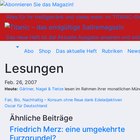
Zum
Alles für Ihr Heißgetränk und vieles mehr: im TITANIC-S
Inhalt
springen
Das neue Heft ist da!
Aktuelle Ausgabe ansehen und onli
Abo
Shop
Das aktuelle Heft
Rubriken
News
Lesungen
Feb. 26, 2007
Heute:
Gärtner, Nagel & Tietze
lesen im Rahmen ihrer monatlichen Mün
Beitragsnavigation
Fair, Bio, Nachhaltig – Konsum ohne Reue dank Edeladjektiven
Oscar für Deutschland
Ähnliche Beiträge
Friedrich Merz: eine umgekehrte
Furzgrundel?